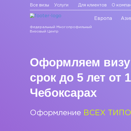
Все визы
Услуги
Для клиентов
О компа
Европа
Ази
Федеральный Многопрофильный
Визовый Центр
Оформляем визу
срок до 5 лет от 1
Чебоксарах
Оформление
ВСЕХ ТИПО