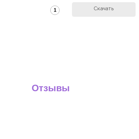
Скачать
1
Отзывы
О нашей работе
Делаем визы в этом визовом центре не п