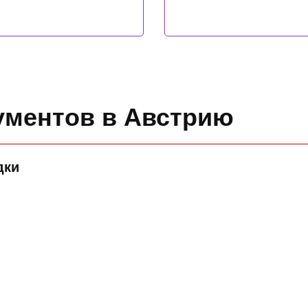
ументов в Австрию
дки