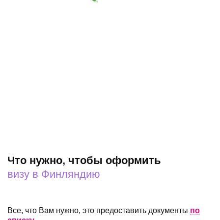
Сысоев Игорь
Директор строительной компании ООО "ТД Енисей"
Самое главное, почему люди становятся клиентами
той или иной компании - это, конечно же, качество
предоставляемых услуг, а также - высокая степень
ответственности за каждое действие, которое мной
было оплачено. Именно эти факторы повлияли и на
меня, когда я стал клиентом компании ""МВЦ
"Visa7seven". Качество, профессионализм и
ответственность - это то, что я получаю при каждом
обращении в эту компанию!
Что нужно, чтобы оформить
визу в Финляндию
Все, что Вам нужно, это предоставить документы
по