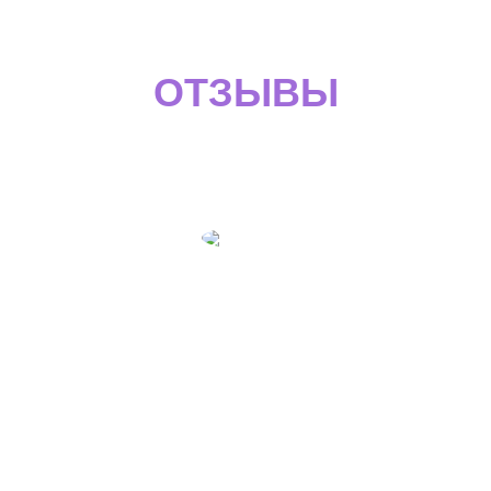
ОТЗЫВЫ
О НАШЕЙ РАБОТЕ
Регина Сысоева
Каждый раз, планируя путешествия в страны, где
требуется виза, мы обращаемся в визовый центр
Visa7seven. Мы сотрудничаем уже много лет и всегда
довольны качеством оказываемых нам услуг. Всё
быстро, максимально понятно, специалисты центра
всегда на связи и готовы помочь.