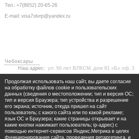
Тел.: +7(8652) 20-65-26
E-mail: visa7stvrp@yandex.ru
Наши офисы
Чебоксары
Наш адрес:
ул. 50 лет ВЛКСМ, дом 81 «Б» оф. 3
visa7stvrp@yandex.ru
Продолжая использовать наш сайт, вы даете согласие
+7 (8652) 20-65-26
на обработку файлов cookie и пользовательских
данных (сведения о местоположении; тип и версия ОС;
тип и версия Браузера; тип устройства и разрешение
его экрана; источник, откуда пришел на сайт
пользователь; с какого сайта или по какой рекламе;
язык ОС и Браузера; какие страницы открывает и на
какие кнопки нажимает пользователь; ip-адрес) с
© Все права защищены - OOO «Многопрофильный
помощью интернет-сервисов Яндекс.Метрика в целях
визовый центр «Виза 7» Запрещается использование
функционирования сайта, проведения ретаргетинга, и