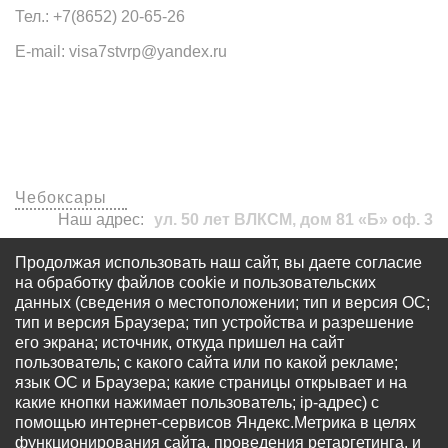
Тел.: +7(8652) 20-65-26
E-mail: visa7stvrp@yandex.ru
Наши офисы
Чебоксары
Наш адрес:
ул. 50 лет ВЛКСМ, дом 81 «Б» оф. 3
visa7stvrp@yandex.ru
Продолжая использовать наш сайт, вы даете согласие
+7 (8652) 20-65-26
на обработку файлов cookie и пользовательских
данных (сведения о местоположении; тип и версия ОС;
тип и версия Браузера; тип устройства и разрешение
его экрана; источник, откуда пришел на сайт
пользователь; с какого сайта или по какой рекламе;
язык ОС и Браузера; какие страницы открывает и на
какие кнопки нажимает пользователь; ip-адрес) с
© Все права защищены - OOO «Многопрофильный
помощью интернет-сервисов Яндекс.Метрика в целях
визовый центр «Виза 7» Запрещается использование
функционирования сайта, проведения ретаргетинга, и