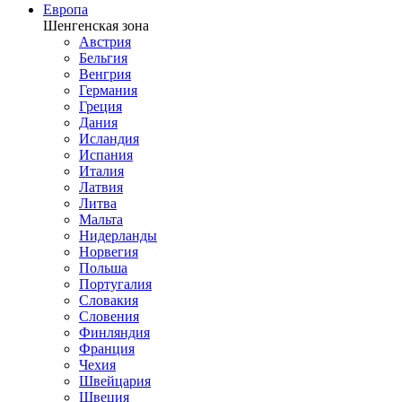
Европа
Шенгенская зона
Австрия
Бельгия
Венгрия
Германия
Греция
Дания
Исландия
Испания
Италия
Латвия
Литва
Мальта
Нидерланды
Норвегия
Польша
Португалия
Словакия
Словения
Финляндия
Франция
Чехия
Швейцария
Швеция