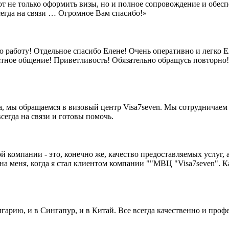
ют не только оформить визы, но и полное сопровождение и обе
сегда на связи … Огромное Вам спасибо!»
аботу! Отдельное спасибо Елене! Очень оперативно и легко Ел
ятное общение! Приветливость! Обязательно обращусь повторно!
за, мы обращаемся в визовый центр Visa7seven. Мы сотрудничаем
сегда на связи и готовы помочь.
 компании - это, конечно же, качество предоставляемых услуг, а
 меня, когда я стал клиентом компании ""МВЦ "Visa7seven". Кач
лгарию, и в Сингапур, и в Китай. Все всегда качественно и про