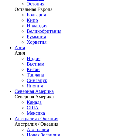
Эстония
Остальная Европа
Болгария
Кипр
Ирландия
Великобритания
Румыния
Хорватия
Азия
Азия
Индия
Вьетнам
Китай
Таиланд
Сингапур
Япония
Северная Америка
Северная Америка
Канада
США
Мексика
Австралия / Океания
Австралия / Океания
Австралия
Новая Зеландия