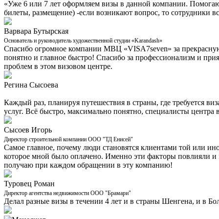
«Уже 6 или 7 лет оформляем визы в данной компании. Помога
билеты, размещение) -если возникают вопрос, то сотрудники в
Варвара Бутырская
Основатель и руководитель художественной студии «Karandash»
Спасибо огромное компании МВЦ «VISA7seven» за прекрасную р
понятно и главное быстро! Спасибо за профессионализм и при
проблем в этом визовом центре.
Регина Сысоева
Каждый раз, планируя путешествия в страны, где требуется ви
услуг. Всё быстро, максимально понятно, специалисты центра в
Сысоев Игорь
Директор строительной компании ООО "ТД Енисей"
Самое главное, почему люди становятся клиентами той или иной
которое мной было оплачено. Именно эти факторы повлияли и на
получаю при каждом обращении в эту компанию!
Туровец Роман
Директор агентства недвижимости ООО "Брамари"
Делал разные визы в течении 4 лет и в страны Шенгена, и в Бо