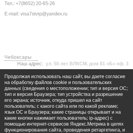
Тел.: +7(8652) 20-65-26
E-mail: visa7stvrp@yandex.ru
Наши офисы
Чебоксары
Наш адрес:
ул. 50 лет ВЛКСМ, дом 81 «Б» оф. 3
visa7stvrp@yandex.ru
Продолжая использовать наш сайт, вы даете согласие
+7 (8652) 20-65-26
на обработку файлов cookie и пользовательских
данных (сведения о местоположении; тип и версия ОС;
тип и версия Браузера; тип устройства и разрешение
его экрана; источник, откуда пришел на сайт
пользователь; с какого сайта или по какой рекламе;
язык ОС и Браузера; какие страницы открывает и на
какие кнопки нажимает пользователь; ip-адрес) с
© Все права защищены - OOO «Многопрофильный
помощью интернет-сервисов Яндекс.Метрика в целях
визовый центр «Виза 7» Запрещается использование
функционирования сайта, проведения ретаргетинга, и