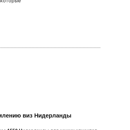
 которые
рмлению виз Нидерланды