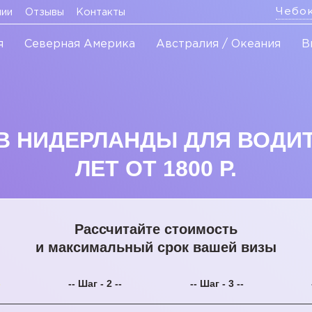
Чебо
нии
Отзывы
Контакты
я
Северная Америка
Австралия / Океания
В
 НИДЕРЛАНДЫ ДЛЯ ВОДИТ
ЛЕТ ОТ 1800 Р.
Рассчитайте стоимость
и максимальный срок вашей визы
-
-- Шаг - 2 --
-- Шаг - 3 --