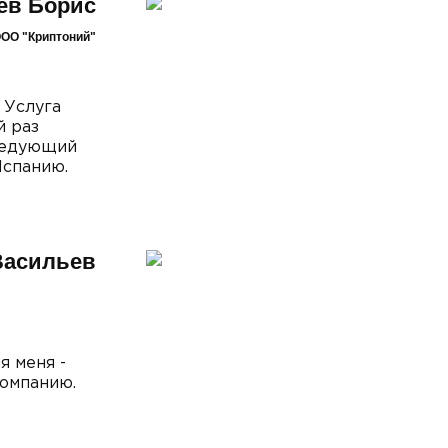
ев Борис
ООО "Криптоний"
 Услуга
й раз
следующий
Испанию.
Васильев
я меня -
компанию.