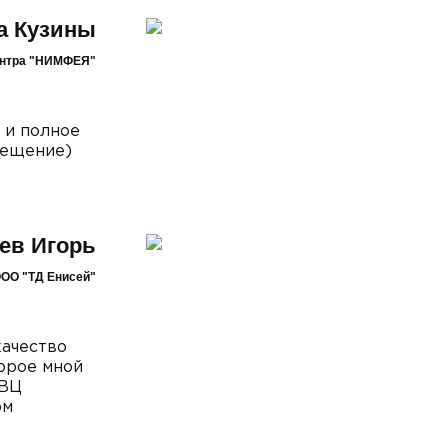
а Кузины
ентра "НИМФЕЯ"
 и полное
мещение)
ев Игорь
ООО "ТД Енисей"
качество
торое мной
МВЦ
ом