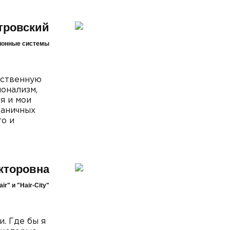
тровский
ионные системы
ественную
онализм,
я и мои
раничных
го и
кторовна
r" и "Hair-City"
. Где бы я