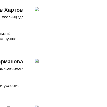
в Хартов
тор ООО "ННЦ 5Д"
льный
ак лучше
арманова
дии "LAKCOM21"
 и условия