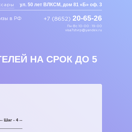
ул. 50 лет ВЛКСМ, дом 81 «Б» оф. 3
ксары
20-65-26
изы в РФ
+7 (8652)
Пн-Вс 10-00 : 19-00
visa7stvrp@yandex.ru
ЕЛЕЙ НА СРОК ДО 5
-- Шаг - 4 --