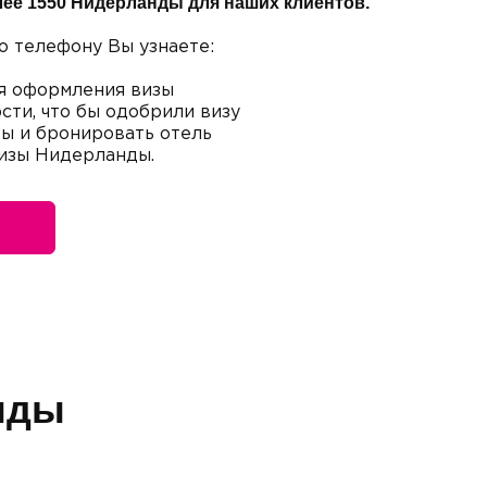
лее 1550 Нидерланды для наших клиентов.
о телефону Вы узнаете:
я оформления визы
сти, что бы одобрили визу
ты и бронировать отель
визы Нидерланды.
нды