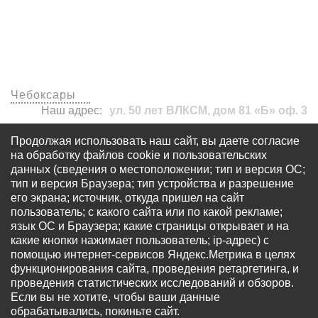
Наши офисы
Чебоксары
Наш адрес:
ул. 50 лет ВЛКСМ, дом 81 «Б» оф. 3
visa7stvrp@yandex.ru
Продолжая использовать наш сайт, вы даете согласие
+7 (8652) 20-65-26
на обработку файлов cookie и пользовательских
данных (сведения о местоположении; тип и версия ОС;
тип и версия Браузера; тип устройства и разрешение
его экрана; источник, откуда пришел на сайт
пользователь; с какого сайта или по какой рекламе;
язык ОС и Браузера; какие страницы открывает и на
какие кнопки нажимает пользователь; ip-адрес) с
© Все права защищены - OOO «Многопрофильный
помощью интернет-сервисов Яндекс.Метрика в целях
визовый центр «Виза 7» Запрещается использование
функционирования сайта, проведения ретаргетинга, и
любых материалов сайта без письменного разрешения
проведения статистических исследований и обзоров.
правообладателя. Информация на сайте не является
Если вы не хотите, чтобы ваши данные
публичной офертой, определяемой положениями ст.
обрабатывались, покиньте сайт.